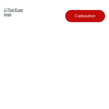
Home
Reserveren
Cadeaubon
Contact
Contacte
er ons
Bij ons draait het om 
genieten en gastvrijheid. 
Heb je een vraag, wil je 